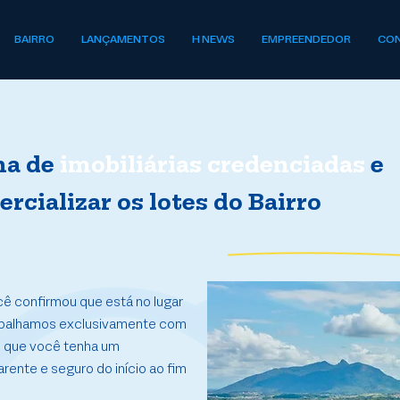
BAIRRO
LANÇAMENTOS
H NEWS
EMPREENDEDOR
CO
na de
imobiliárias credenciadas
e
rcializar os lotes do Bairro
cê confirmou que está no lugar
Trabalhamos exclusivamente com
o que você tenha um
rente e seguro do início ao fim