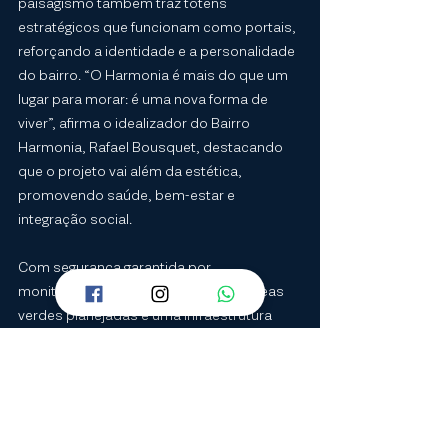
paisagismo também traz totens 
estratégicos que funcionam como portais, 
reforçando a identidade e a personalidade 
do bairro. “O Harmonia é mais do que um 
lugar para morar: é uma nova forma de 
viver”, afirma o idealizador do Bairro 
Harmonia, Rafael Bousquet, destacando 
que o projeto vai além da estética, 
promovendo saúde, bem-estar e 
integração social.
Com segurança garantida por 
monitoramento de última geração, áreas 
verdes planejadas e uma infraestrutura 
que contempla moradia, lazer, comércio, 
educação e serviços, o Harmonia nasce 
como um bairro planejado de referência no 
Brasil.